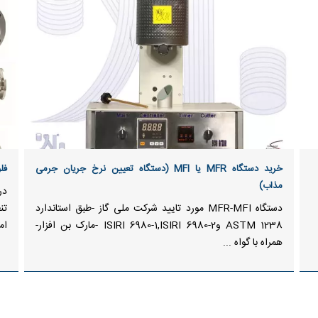
خرید دستگاه MFR یا MFI (دستگاه تعیین نرخ جریان جرمی
فل
مذاب)
در
دستگاه MFR-MFI مورد تایید شرکت ملی گاز -طبق استاندارد
تن
ASTM 1238 وISIRI 6980-1,ISIRI 6980-2 -مارک بن افزار-
ام
همراه با گواه ...