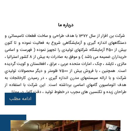
درباره ما
شركت بن افزار از سال 1372 با هدف طراحی و ساخت قطعات تاسيساتی و
دستگاههای اندازه گيری و آزمايشگاهی شروع به فعاليت نموده و تا كنون
بيش از 450 آزمايشگاه شركتهای توليدی را تجهيز نموده ( فهرست و اسامی
خریداران ضمیمه می باشد ) و موفق به صادرات به بیش از 8 کشور استرالیا ،
مالزی ، تایلند ، چک ، امارات متحده عربی ، عراق ، افغانستان و کویت گردیده
است. همچنین ، با فروش بيش از 7500 فلومتر و ديگر محصولات توليدي
شركت و با ارائه سيستمهای مدرن اندازه گيری ، در رسيدن كارخانجات به
هدف اتوماسيون گامهاي اساسی برداشته است. این شركت با استفاده از
طراحان زبده و تكنسين های مجرب در خطوط توليد ، دقت كامل در مونتا...
ادامه مطلب