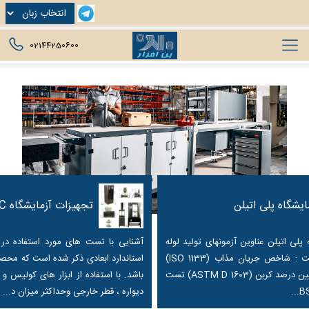
02144250600
یشگاه پلی اتیلن
تجهیزات آزمایشگاه PVC
پلی اتیلن عناوین آزمونهای تولید لوله
پلی اتیلن به شرح ذیل است : شاخص جريان مذاب (ISO 1133)
استاندارد ابعادی ذکر شده است که محصو
تعيين چگالي(ISO 1183) تعيين درصد کربن (ASTM D 1603) تست
باشد. با استفاده از ابزار های کولیس
دیواره ، قطر خارجی وحداکثر میزان د...